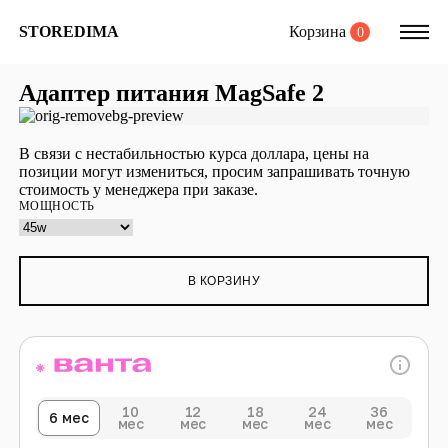
Корзина
STOREDIMA
0
Адаптер питания MagSafe 2
В связи с нестабильностью курса доллара, цены на
позиции могут измениться, просим запрашивать точную
стоимость у менеджера при заказе.
МОЩНОСТЬ
В КОРЗИНУ
10
12
18
24
36
6 мес
мес
мес
мес
мес
мес