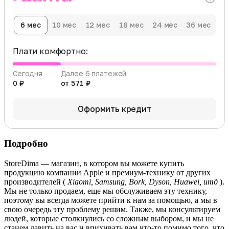
6 мес
10 мес
12 мес
18 мес
24 мес
36 мес
Плати комфортно:
Сегодня
Далее 6 платежей
0 ₽
от 571 ₽
Оформить кредит
Подробно
StoreDima — магазин, в котором вы можете купить
продукцию компании Apple и премиум-технику от других
производителей (
Xiaomi, Samsung, Bork, Dyson, Huawei, итд
).
Мы не только продаем, еще мы обслуживаем эту технику,
поэтому вы всегда можете прийти к нам за помощью, а мы в
свою очередь эту проблему решим. Также, мы консультируем
людей, которые столкнулись со сложным выбором, и мы не
станем давить на вас и впихивать вам что-то помимо того, что