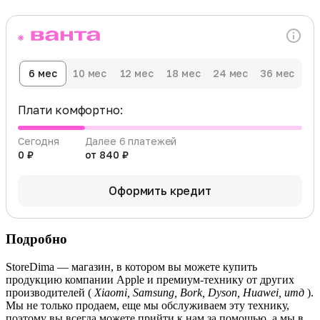
6 мес
10 мес
12 мес
18 мес
24 мес
36 мес
Плати комфортно:
Сегодня
Далее 6 платежей
0 ₽
от 840 ₽
Оформить кредит
Подробно
StoreDima — магазин, в котором вы можете купить
продукцию компании Apple и премиум-технику от других
производителей (
Xiaomi, Samsung, Bork, Dyson, Huawei, итд
).
Мы не только продаем, еще мы обслуживаем эту технику,
поэтому вы всегда можете прийти к нам за помощью, а мы в