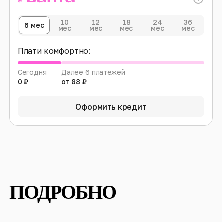
10
12
18
24
36
6 мес
мес
мес
мес
мес
мес
Плати комфортно:
Сегодня
Далее 6 платежей
0 ₽
от 88 ₽
Оформить кредит
ПОДРОБНО