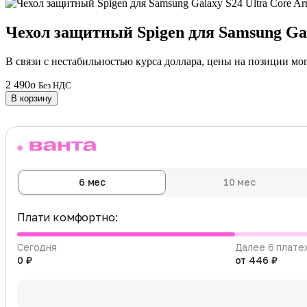
Чехол защитный Spigen для Samsung Gal
В связи с нестабильностью курса доллара, цены на позиции мо
2 490
o
Без НДС
В корзину
6 мес
10 мес
Плати комфортно:
Сегодня
Далее 6 плате
0 ₽
от 446 ₽