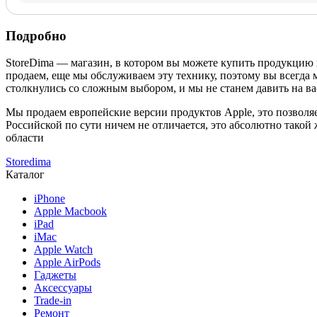
Подробно
StoreDima — магазин, в котором вы можете купить продукцию
продаем, еще мы обслуживаем эту технику, поэтому вы всегда 
столкнулись со сложным выбором, и мы не станем давить на ва
Мы продаем европейские версии продуктов Apple, это позволяе
Российской по сути ничем не отличается, это абсолютно такой
области
Storedima
Каталог
iPhone
Apple Macbook
iPad
iMac
Apple Watch
Apple AirPods
Гаджеты
Аксессуары
Trade-in
Ремонт