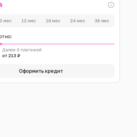
0 мес
12 мес
18 мес
24 мес
36 мес
ртно:
Далее 6 платежей
от 213 ₽
Оформить кредит