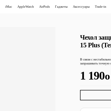
iMac
AppleWatch
AirPods
Гаджеты
Аксессуары
Trade-in
Чехол защ
15 Plus (Т
В связи с нестабильн
запрашивать точную с
1 190
o