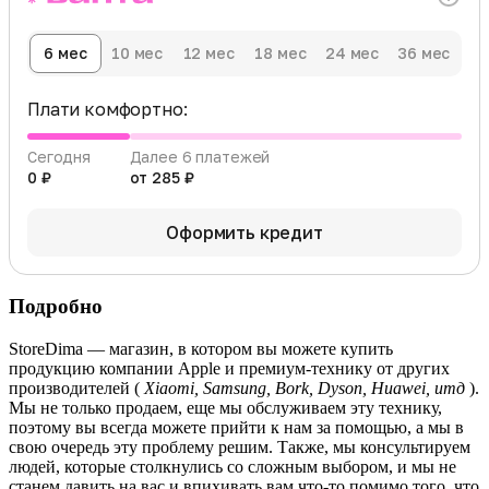
6 мес
10 мес
12 мес
18 мес
24 мес
36 мес
Плати комфортно:
Сегодня
Далее 6 платежей
0 ₽
от 285 ₽
Оформить кредит
Подробно
StoreDima — магазин, в котором вы можете купить
продукцию компании Apple и премиум-технику от других
производителей (
Xiaomi, Samsung, Bork, Dyson, Huawei, итд
).
Мы не только продаем, еще мы обслуживаем эту технику,
поэтому вы всегда можете прийти к нам за помощью, а мы в
свою очередь эту проблему решим. Также, мы консультируем
людей, которые столкнулись со сложным выбором, и мы не
станем давить на вас и впихивать вам что-то помимо того, что