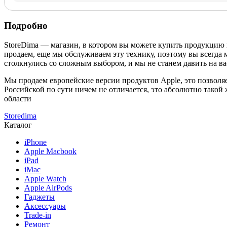
Подробно
StoreDima — магазин, в котором вы можете купить продукцию
продаем, еще мы обслуживаем эту технику, поэтому вы всегда 
столкнулись со сложным выбором, и мы не станем давить на ва
Мы продаем европейские версии продуктов Apple, это позволяе
Российской по сути ничем не отличается, это абсолютно такой
области
Storedima
Каталог
iPhone
Apple Macbook
iPad
iMac
Apple Watch
Apple AirPods
Гаджеты
Аксессуары
Trade-in
Ремонт