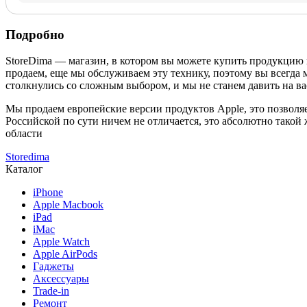
Подробно
StoreDima — магазин, в котором вы можете купить продукцию
продаем, еще мы обслуживаем эту технику, поэтому вы всегда 
столкнулись со сложным выбором, и мы не станем давить на ва
Мы продаем европейские версии продуктов Apple, это позволяе
Российской по сути ничем не отличается, это абсолютно такой
области
Storedima
Каталог
iPhone
Apple Macbook
iPad
iMac
Apple Watch
Apple AirPods
Гаджеты
Аксессуары
Trade-in
Ремонт