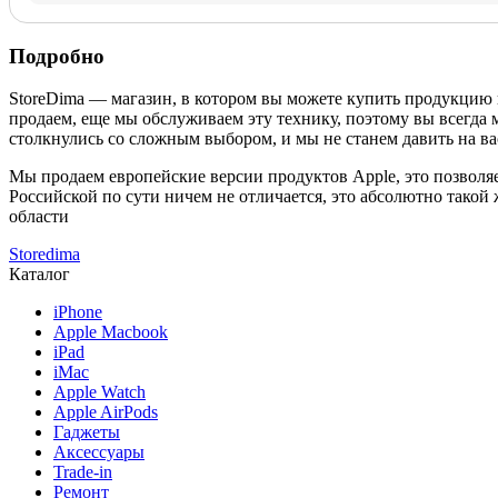
Подробно
StoreDima — магазин, в котором вы можете купить продукцию
продаем, еще мы обслуживаем эту технику, поэтому вы всегда 
столкнулись со сложным выбором, и мы не станем давить на ва
Мы продаем европейские версии продуктов Apple, это позволяе
Российской по сути ничем не отличается, это абсолютно такой
области
Storedima
Каталог
iPhone
Apple Macbook
iPad
iMac
Apple Watch
Apple AirPods
Гаджеты
Аксессуары
Trade-in
Ремонт