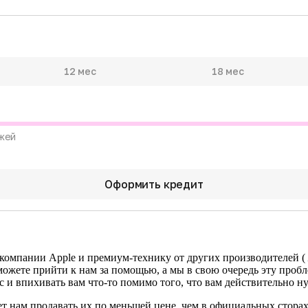
12 мес
18 мес
жей
Оформить кредит
 компании Apple и премиум-технику от других производителей (
можете прийти к нам за помощью, а мы в свою очередь эту проб
с и впихивать вам что-то помимо того, что вам действительно н
т нам продавать их по меньшей цене, чем в официальных сторах