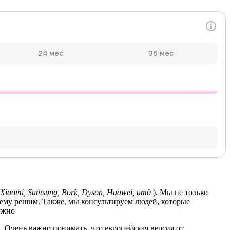
24 мес
36 мес
Xiaomi, Samsung, Bork, Dyson, Huawei, итд
). Мы не только
лему решим. Также, мы консультируем людей, которые
ужно
. Очень важно понимать, что европейская версия от