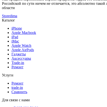
Российской по сути ничем не отличается, это абсолютно такой
области
Storedima
Каталог
iPhone
Apple Macbook
iPad
iMac
Apple Watch
Apple AirPods
Гаджеты
Аксессуары
Trade-in
Ремонт
Услуги
Ремонт
trade-in
Сравнить
Для связи с нами