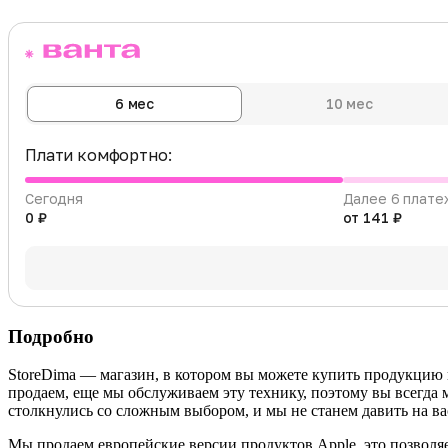
6 мес
10 мес
Плати комфортно:
Сегодня
Далее 6 плате
0 ₽
от 141 ₽
Подробно
StoreDima — магазин, в котором вы можете купить продукцию
продаем, еще мы обслуживаем эту технику, поэтому вы всегда 
столкнулись со сложным выбором, и мы не станем давить на ва
Мы продаем европейские версии продуктов Apple, это позволяе