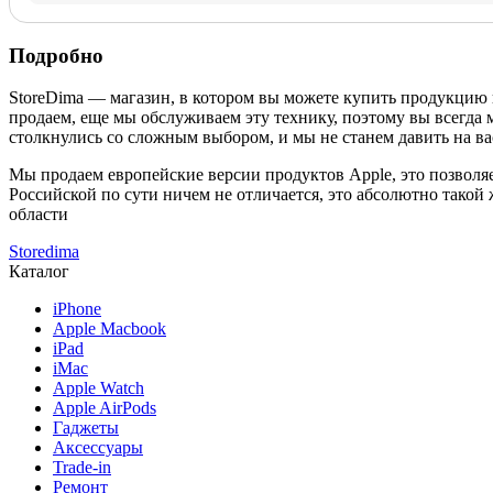
Подробно
StoreDima — магазин, в котором вы можете купить продукцию
продаем, еще мы обслуживаем эту технику, поэтому вы всегда 
столкнулись со сложным выбором, и мы не станем давить на ва
Мы продаем европейские версии продуктов Apple, это позволяе
Российской по сути ничем не отличается, это абсолютно такой
области
Storedima
Каталог
iPhone
Apple Macbook
iPad
iMac
Apple Watch
Apple AirPods
Гаджеты
Аксессуары
Trade-in
Ремонт