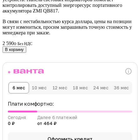
контролировать доступный энергоресурс портативного
аккумулятора ZMI QB817.
В связи с нестабильностью курса доллара, цены на позиции
могут измениться, просим запрашивать точную стоимость у
менеджера при заказе.
2 590
o
Без НДС
В корзину
6 мес
10 мес
12 мес
18 мес
24 мес
36 мес
Плати комфортно:
Сегодня
Далее 6 платежей
0 ₽
от 464 ₽
Оформить кредит