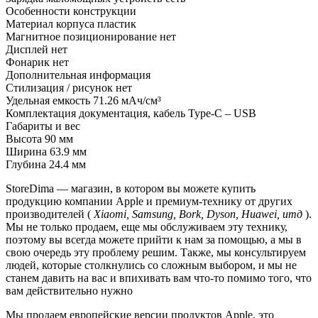
Особенности конструкции
Материал корпуса
пластик
Магнитное позиционирование
нет
Дисплей
нет
Фонарик
нет
Дополнительная информация
Стилизация / рисунок
нет
Удельная емкость
71.26 мАч/см³
Комплектация
документация, кабель Type-C – USB
Габариты и вес
Высота
90 мм
Ширина
63.9 мм
Глубина
24.4 мм
StoreDima — магазин, в котором вы можете купить
продукцию компании Apple и премиум-технику от других
производителей (
Xiaomi, Samsung, Bork, Dyson, Huawei, итд
).
Мы не только продаем, еще мы обслуживаем эту технику,
поэтому вы всегда можете прийти к нам за помощью, а мы в
свою очередь эту проблему решим. Также, мы консультируем
людей, которые столкнулись со сложным выбором, и мы не
станем давить на вас и впихивать вам что-то помимо того, что
вам действительно нужно
Мы продаем европейские версии продуктов Apple, это