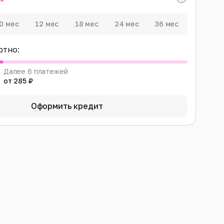
0 мес
12 мес
18 мес
24 мес
36 мес
ртно:
Далее 6 платежей
от 285 ₽
Оформить кредит