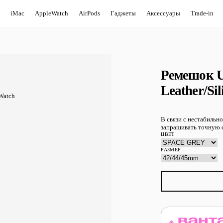
iMac
AppleWatch
AirPods
Гаджеты
Аксессуары
Trade-in
Ремешок U
Leather/Si
В связи с нестабильн
запрашивать точную с
ЦВЕТ
РАЗМЕР