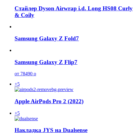
Стайлер Dyson Airwrap i.d. Long HS08 Curly
& Coily
Samsung Galaxy Z Fold7
Samsung Galaxy Z Flip7
от 78490
o
+5
Apple AirPods Pro 2 (2022)
+5
Накладка JYS на Dualsense