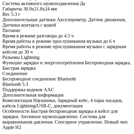
Система активного шумоподавления
Да
Габариты
30.9х21.8х24 мм
Вес
5.3 г
Дополнительные датчики
Акселерометр, Датчик движения,
Датчики контакта с кожей
Питание
Время в режиме разговора до
4.5 ч
Время работы в режиме прослушивания музыки до
6 ч
Время работы в режиме прослушивания музыки с зарядным
кейсом до
30 ч
Разъемы
Lightning
Функции зарядки и энергопотребления
Беспроводная зарядка,
Быстрая зарядка
Соединение
Беспроводное соединение
Bluetooth
Bluetooth
5.3
Поддержка кодеков
AAC
Дополнительная информация
Комплектация
Наушники, Зарядный кейс, 4 пары насадок,
кабель Lightning/USB-C, документация
Особенности
Быстрая беспроводная зарядка в кейсе для
зарядки. Активное шумоподавление. Система для
выравнивания давления. Сенсорное управление. Новый чип
Apple H2