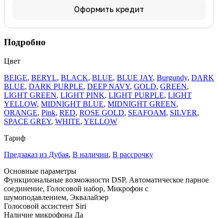
Оформить кредит
Подробно
Цвет
BEIGE
,
BERYL
,
BLACK
,
BLUE
,
BLUE JAY
,
Burgundy
,
DARK
BLUE
,
DARK PURPLE
,
DEEP NAVY
,
GOLD
,
GREEN
,
LIGHT GREEN
,
LIGHT PINK
,
LIGHT PURPLE
,
LIGHT
YELLOW
,
MIDNIGHT BLUE
,
MIDNIGHT GREEN
,
ORANGE
,
Pink
,
RED
,
ROSE GOLD
,
SEAFOAM
,
SILVER
,
SPACE GREY
,
WHITE
,
YELLOW
Тариф
Предзаказ из Дубая
,
В наличии
,
В рассрочку
Основные параметры
Функциональные возможности
DSP, Автоматическое парное
соединение, Голосовой набор, Микрофон с
шумоподавлением, Эквалайзер
Голосовой ассистент
Siri
Наличие микрофона
Да