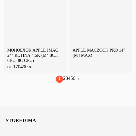
МОНОБЛОК APPLE IMAC
APPLE MACBOOK PRO 14″
24″ RETINA 4.5K (M4 8C
(M4 MAX)
CPU, 8C GPU)
от 170490
o
1
2
3
4
5
6
→
STOREDIMA