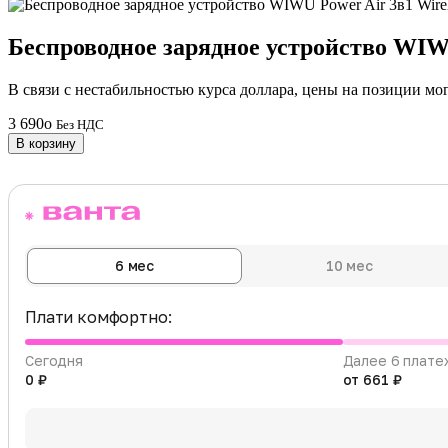
Беспроводное зарядное устройство WIW
В связи с нестабильностью курса доллара, цены на позиции мо
3 690
o
Без НДС
В корзину
6 мес
10 мес
Плати комфортно:
Сегодня
Далее 6 плате
0 ₽
от 661 ₽