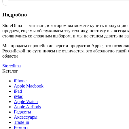
Подробно
StoreDima — магазин, в котором вы можете купить продукцию
продаем, еще мы обслуживаем эту технику, поэтому вы всегда 
столкнулись со сложным выбором, и мы не станем давить на ва
Мы продаем европейские версии продуктов Apple, это позволяе
Российской по сути ничем не отличается, это абсолютно такой
области
Storedima
Каталог
iPhone
Apple Macbook
iPad
iMac
Apple Watch
Apple AirPods
Гаджеты
Аксессуары
Trade-in
Ремонт