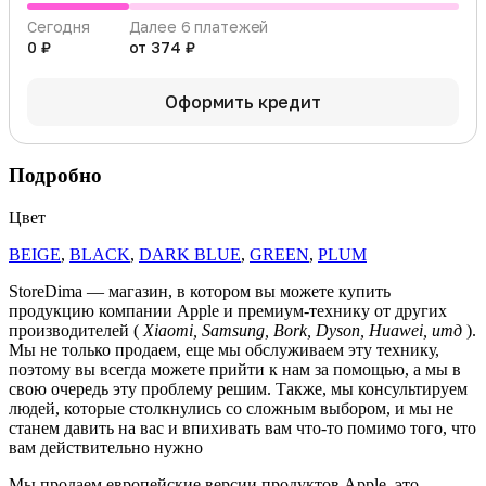
Сегодня
Далее 6 платежей
0 ₽
от 374 ₽
Оформить кредит
Подробно
Цвет
BEIGE
,
BLACK
,
DARK BLUE
,
GREEN
,
PLUM
StoreDima — магазин, в котором вы можете купить
продукцию компании Apple и премиум-технику от других
производителей (
Xiaomi, Samsung, Bork, Dyson, Huawei, итд
).
Мы не только продаем, еще мы обслуживаем эту технику,
поэтому вы всегда можете прийти к нам за помощью, а мы в
свою очередь эту проблему решим. Также, мы консультируем
людей, которые столкнулись со сложным выбором, и мы не
станем давить на вас и впихивать вам что-то помимо того, что
вам действительно нужно
Мы продаем европейские версии продуктов Apple, это