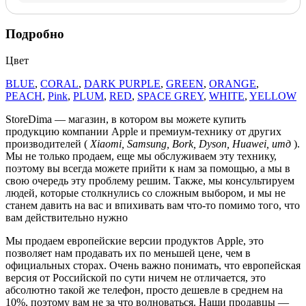
Подробно
Цвет
BLUE
,
CORAL
,
DARK PURPLE
,
GREEN
,
ORANGE
,
PEACH
,
Pink
,
PLUM
,
RED
,
SPACE GREY
,
WHITE
,
YELLOW
StoreDima — магазин, в котором вы можете купить
продукцию компании Apple и премиум-технику от других
производителей (
Xiaomi, Samsung, Bork, Dyson, Huawei, итд
).
Мы не только продаем, еще мы обслуживаем эту технику,
поэтому вы всегда можете прийти к нам за помощью, а мы в
свою очередь эту проблему решим. Также, мы консультируем
людей, которые столкнулись со сложным выбором, и мы не
станем давить на вас и впихивать вам что-то помимо того, что
вам действительно нужно
Мы продаем европейские версии продуктов Apple, это
позволяет нам продавать их по меньшей цене, чем в
официальных сторах. Очень важно понимать, что европейская
версия от Российской по сути ничем не отличается, это
абсолютно такой же телефон, просто дешевле в среднем на
10%, поэтому вам не за что волноваться. Наши продавцы —