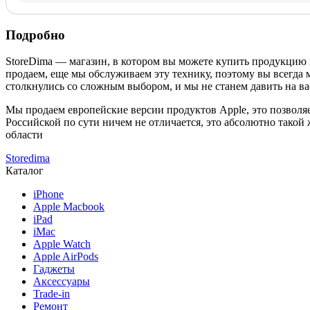
Подробно
StoreDima — магазин, в котором вы можете купить продукцию
продаем, еще мы обслуживаем эту технику, поэтому вы всегда 
столкнулись со сложным выбором, и мы не станем давить на ва
Мы продаем европейские версии продуктов Apple, это позволяе
Российской по сути ничем не отличается, это абсолютно такой
области
Storedima
Каталог
iPhone
Apple Macbook
iPad
iMac
Apple Watch
Apple AirPods
Гаджеты
Аксессуары
Trade-in
Ремонт