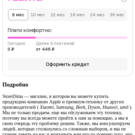
6 мес
10 мес
12 мес
18 мес
24 мес
36 мес
Плати комфортно:
Сегодня
Далее 6 платежей
0 ₽
от 446 ₽
Оформить кредит
Подробно
StoreDima — магазин, в котором вы можете купить
продукцию компании Apple и премиум-технику от других
производителей (
Xiaomi, Samsung, Bork, Dyson, Huawei, итд
).
Мы не только продаем, еще мы обслуживаем эту технику,
поэтому вы всегда можете прийти к нам за помощью, а мы в
свою очередь эту проблему решим. Также, мы консультируем
людей, которые столкнулись со сложным выбором, и мы не
станем давить на вас и впихивать вам что-то помимо того, что