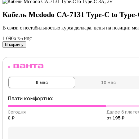
Кабель Mcdodo СA-7131 Type-C to Type-
В связи с нестабильностью курса доллара, цены на позиции мо
1 090
o
Без НДС
В корзину
6 мес
10 мес
Плати комфортно:
Сегодня
Далее 6 плате
0 ₽
от 195 ₽