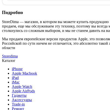
Подробно
StoreDima — магазин, в котором вы можете купить продукцию
продаем, еще мы обслуживаем эту технику, поэтому вы всегда 
столкнулись со сложным выбором, и мы не станем давить на ва
Мы продаем европейские версии продуктов Apple, это позволяе
Российской по сути ничем не отличается, это абсолютно такой
области
Storedima
Каталог
iPhone
Apple Macbook
iPad
iMac
Apple Watch
Apple AirPods
Гаджеты
Аксессуары
Trade-in
Ремонт