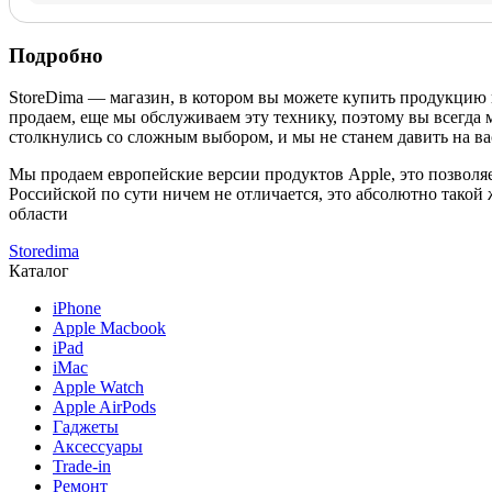
Подробно
StoreDima — магазин, в котором вы можете купить продукцию
продаем, еще мы обслуживаем эту технику, поэтому вы всегда 
столкнулись со сложным выбором, и мы не станем давить на ва
Мы продаем европейские версии продуктов Apple, это позволяе
Российской по сути ничем не отличается, это абсолютно такой
области
Storedima
Каталог
iPhone
Apple Macbook
iPad
iMac
Apple Watch
Apple AirPods
Гаджеты
Аксессуары
Trade-in
Ремонт