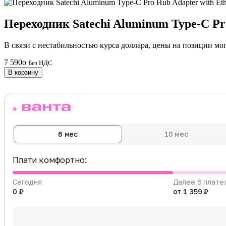
Переходник Satechi Aluminum Type-C Pr
В связи с нестабильностью курса доллара, цены на позиции мо
7 590
o
Без НДС
В корзину
6 мес
10 мес
Плати комфортно:
Сегодня
Далее 6 плате
0 ₽
от 1 359 ₽