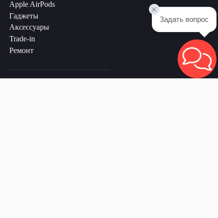
Apple AirPods
Гаджеты
Задать вопрос
Аксессуары
Trade-in
Ремонт
ДЛЯ СВЯЗИ С НАМИ
telegram
whatsapp
+7 925 030 50 30
г. Москва
+7 911 920 53 50
г. Санкт-Петербург
+7 926 693 12 37
г. Сергиев Посад
+7 931 303 10 00
CDEK
Политика конфиденциальности