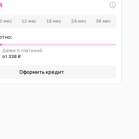
0 мес
12 мес
18 мес
24 мес
36 мес
ртно:
Далее 6 платежей
от 338 ₽
Оформить кредит