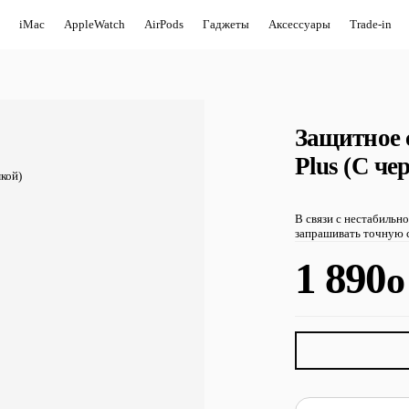
iMac
AppleWatch
AirPods
Гаджеты
Аксессуары
Trade-in
Защитное 
Plus (С че
В связи с нестабильн
запрашивать точную с
1 890
o