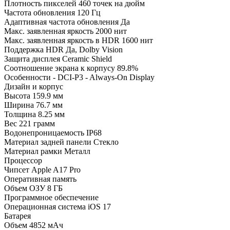
Плотность пикселей
460 точек на дюйм
Частота обновления
120 Гц
Адаптивная частота обновления
Да
Макс. заявленная яркость
2000 нит
Макс. заявленная яркость в HDR
1600 нит
Поддержка HDR
Да, Dolby Vision
Защита дисплея
Ceramic Shield
Соотношение экрана к корпусу
89.8%
Особенности
- DCI-P3 - Always-On Display
Дизайн и корпус
Высота
159.9 мм
Ширина
76.7 мм
Толщина
8.25 мм
Вес
221 грамм
Водонепроницаемость
IP68
Материал задней панели
Стекло
Материал рамки
Металл
Процессор
Чипсет
Apple A17 Pro
Оперативная память
Объем ОЗУ
8 ГБ
Программное обеспечение
Операционная система
iOS 17
Батарея
Объем
4852 мАч