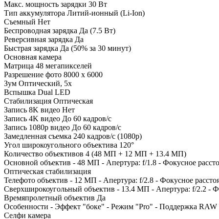
Макс. мощность зарядки
30 Вт
Тип аккумулятора
Литий-ионный (Li-Ion)
Съемный
Нет
Беспроводная зарядка
Да (7.5 Вт)
Реверсивная зарядка
Да
Быстрая зарядка
Да (50% за 30 минут)
Основная камера
Матрица
48 мегапикселей
Разрешение фото
8000 x 6000
Зум
Оптический, 5x
Вспышка
Dual LED
Стабилизация
Оптическая
Запись 8K видео
Нет
Запись 4K видео
До 60 кадров/c
Запись 1080p видео
До 60 кадров/c
Замедленная съемка
240 кадров/c (1080p)
Угол широкоугольного объектива
120°
Количество объективов
4 (48 МП + 12 МП + 13.4 МП)
Основной объектив
- 48 МП - Апертура: f/1.8 - Фокусное расст
Оптическая стабилизация
Телефото объектив
- 12 МП - Апертура: f/2.8 - Фокусное расст
Сверхширокоугольный объектив
- 13.4 МП - Апертура: f/2.2 -
Времяпролетный объектив
Да
Особенности
- Эффект "боке" - Режим "Pro" - Поддержка RAW
Селфи камера