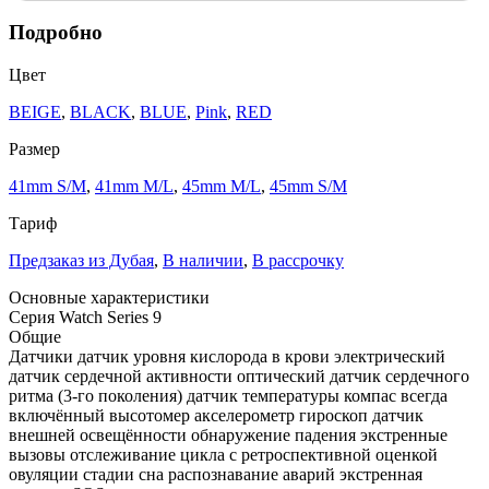
Подробно
Цвет
BEIGE
,
BLACK
,
BLUE
,
Pink
,
RED
Размер
41mm S/M
,
41mm M/L
,
45mm M/L
,
45mm S/M
Тариф
Предзаказ из Дубая
,
В наличии
,
В рассрочку
Основные характеристики
Серия
Watch Series 9
Общие
Датчики
датчик уровня кислорода в крови электрический
датчик сердечной активности оптический датчик сердечного
ритма (3‑го поколения) датчик температуры компас всегда
включённый высотомер акселерометр гироскоп датчик
внешней освещённости обнаружение падения экстренные
вызовы отслеживание цикла с ретроспективной оценкой
овуляции стадии сна распознавание аварий экстренная