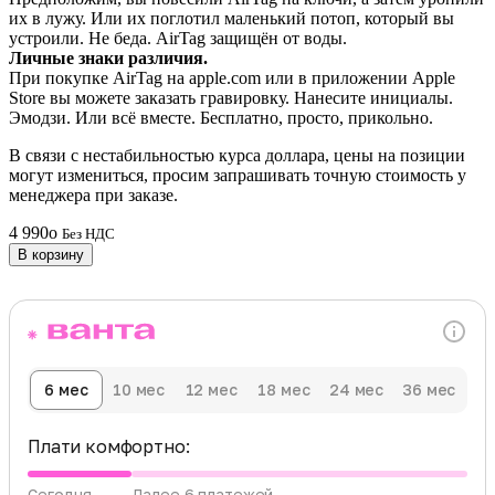
их в лужу. Или их поглотил маленький потоп, который вы
устроили. Не беда. AirTag защищён от воды.
Личные знаки различия.
При покупке AirTag на apple.com или в приложении Apple
Store вы можете заказать гравировку. Нанесите инициалы.
Эмодзи. Или всё вместе. Бесплатно, просто, прикольно.
В связи с нестабильностью курса доллара, цены на позиции
могут измениться, просим запрашивать точную стоимость у
менеджера при заказе.
4 990
o
Без НДС
В корзину
6 мес
10 мес
12 мес
18 мес
24 мес
36 мес
Плати комфортно:
Сегодня
Далее 6 платежей