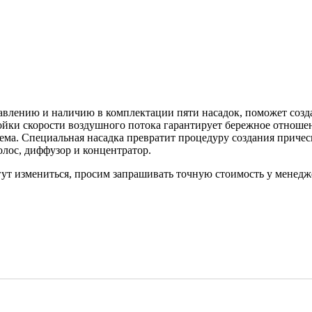
авлению и наличию в комплектации пяти насадок, поможет созда
ойки скорости воздушного потока гарантирует бережное отношен
ема. Специальная насадка превратит процедуру создания приче
лос, диффузор и концентратор.
гут измениться, просим запрашивать точную стоимость у менедже