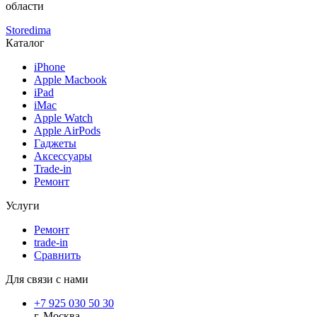
области
Storedima
Каталог
iPhone
Apple Macbook
iPad
iMac
Apple Watch
Apple AirPods
Гаджеты
Аксессуары
Trade-in
Ремонт
Услуги
Ремонт
trade-in
Сравнить
Для связи с нами
+7 925 030 50 30
г. Москва