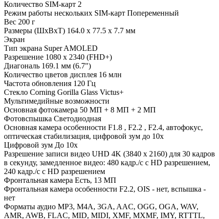
Количество SIM-карт
2
Режим работы нескольких SIM-карт
Попеременный
Вес
200 г
Размеры (ШxВxТ)
164.0 x 77.5 x 7.7 мм
Экран
Тип экрана
Super AMOLED
Разрешение
1080 x 2340 (FHD+)
Диагональ
169.1 мм (6.7")
Количество цветов дисплея
16 млн
Частота обновления
120 Гц
Стекло
Corning Gorilla Glass Victus+
Мультимедийные возможности
Основная фотокамера
50 МП + 8 МП + 2 МП
Фотовспышка
Светодиодная
Основная камера особенности
F1.8 , F2.2 , F2.4, автофокус,
оптическая стабилизация, цифровой зум до 10x
Цифровой зум
До 10x
Разрешение записи видео
UHD 4K (3840 x 2160) для 30 кадров
в секунду, замедленное видео: 480 кадр./с с HD разрешением,
240 кадр./с с HD разрешением
Фронтальная камера
Есть, 13 МП
Фронтальная камера особенности
F2.2, OIS - нет, вспышка -
нет
Форматы аудио
MP3, M4A, 3GA, AAC, OGG, OGA, WAV,
AMR, AWB, FLAC, MID, MIDI, XMF, MXMF, IMY, RTTTL,