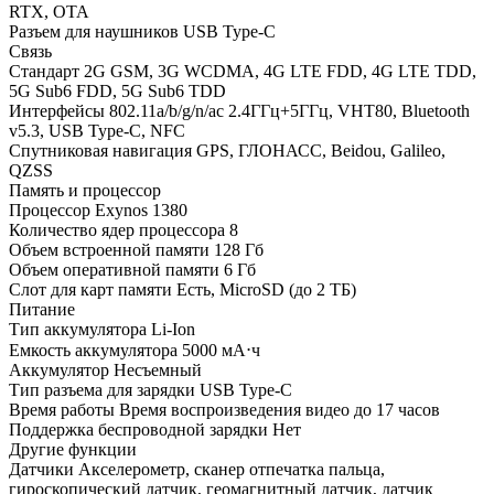
RTX, OTA
Разъем для наушников
USB Type-C
Связь
Стандарт
2G GSM, 3G WCDMA, 4G LTE FDD, 4G LTE TDD,
5G Sub6 FDD, 5G Sub6 TDD
Интерфейсы
802.11a/b/g/n/ac 2.4ГГц+5ГГц, VHT80, Bluetooth
v5.3, USB Type-C, NFC
Спутниковая навигация
GPS, ГЛОНАСС, Beidou, Galileo,
QZSS
Память и процессор
Процессор
Exynos 1380
Количество ядер процессора
8
Объем встроенной памяти
128 Гб
Объем оперативной памяти
6 Гб
Слот для карт памяти
Есть, MicroSD (до 2 ТБ)
Питание
Тип аккумулятора
Li-Ion
Емкость аккумулятора
5000 мА⋅ч
Аккумулятор
Несъемный
Тип разъема для зарядки
USB Type-C
Время работы
Время воспроизведения видео до 17 часов
Поддержка беспроводной зарядки
Нет
Другие функции
Датчики
Акселерометр, сканер отпечатка пальца,
гироскопический датчик, геомагнитный датчик, датчик