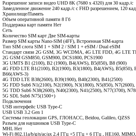
Разрешение записи видео
UHD 8K (7680 x 4320) для 30 кадр./c
Замедленное движение
240 кадр./с с FHD разрешением, 120 ка
Хранилище/Память
Объем оперативной памяти
8 Гб
Поддержка карт памяти
Нет
Сеть
Количество SIM карт
Две SIM-карты
Размер SIM карты
Nano-SIM (4FF), Встроенная SIM-карта
Тип SIM слота
SIM 1 + SIM 2 / SIM 1 + eSIM / Dual eSIM
Стандарт связи
2G GSM, 3G WCDMA, 4G LTE FDD, 4G LTE TD
2G GSM
GSM850, GSM900, DCS1800, PCS1900
3G UMTS
B1 (2100), B2 (1900), B4(AWS), B5(850), B8 (900)
4G FDD LTE
B1(2100), B2(1900), B3(1800), B4(AWS), B5(850), B
B66(AWS-3)
4G TDD LTE
B38(2600), B39(1900), B40(2300), B41(2500)
5G FDD Sub6
N1(2100), N2(1900), N3(1800), N5(850), N7(2600)
5G TDD Sub6
N38(2600), N40(2300), N41(2500), N77(3700), N78
5G SDL Sub6
N75(1500+)
Подключения
USB интерфейс
USB Type-C
USB
USB 3.2 Gen 1
Системы геолокации
GPS, ГЛОНАСС, Beidou, Galileo, QZSS
Разъем для наушников
USB Type-C
MHL
Нет
Wi-Fi
802.11a/b/g/n/ac/ax 2.4 ГГц +5 ГГц + 6 ГГц , HE160, MIM