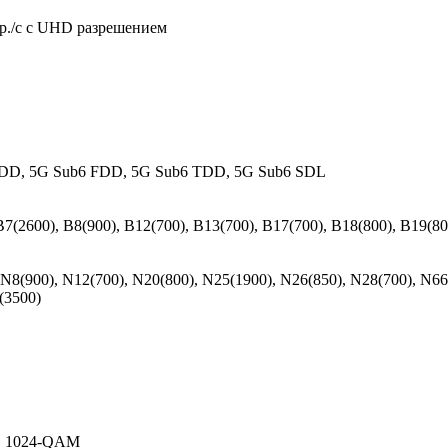
др./с с UHD разрешением
D, 5G Sub6 FDD, 5G Sub6 TDD, 5G Sub6 SDL
7(2600), B8(900), B12(700), B13(700), B17(700), B18(800), B19(80
, N8(900), N12(700), N20(800), N25(1900), N26(850), N28(700), N
(3500)
O, 1024-QAM