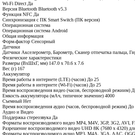
Wi-Fi Direct
Да
Версия Bluetooth
Bluetooth v5.3
Функция NFC
Да
Синхронизация с ПК
Smart Switch (ПК версия)
Операционная система
Операционная система
Android
Общая информация
Форм-фактор
Сенсорный
Датчики
Датчики
Акселерометр, Барометр, Сканер отпечатка пальца, Г
Физические характеристики
Размеры (ВxШxГ, мм)
147.0 x 70.6 x 7.6
Вес (г)
167
Аккумулятор
Время работы в интернете (LTE) (часов)
До 25
Время работы в интернете (Wi-Fi) (часов)
До 25
Время воспроизведения видео (часов, беспроводной режиим)
Д
Емкость аккумулятора (мАч, типичное значение)
4000
Съемный
Нет
Время воспроизведения аудио (часов, беспроводной режим)
До
Аудио и Видео
Поддержка стeреозвука
Да
Форматы воспроизводимого видео
MP4, M4V, 3GP, 3G2, AVI,
Разрешение воспроизводимого видео
UHD 8K (7680 x 4320) для
Форматы воспроизводимого аудио
MP3, M4A, 3GA, AAC, OGG