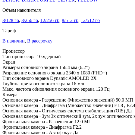
Объем накопителя
8/128 гб
,
8/256 гб
,
12/256 гб
,
8/512 гб
,
12/512 гб
Тариф
В наличии
,
В рассрочку
Процессор
Тип процессора
10-ядерный
Экран
Размеры основного экрана
156.4 мм (6.2")
Разрешение основного экрана
2340 x 1080 (FHD+)
Тип основного экрана
Dynamic AMOLED 2X
Глубина цвета основного экрана
16 млн.
Макс. частота обновления основного экрана
120 Гц
Камера
Основная камера - Разрешение (Множество значений)
50.0 MП 
Основная камера - Диафрагма (Множество значений)
F1.8 , F2.4
Основная камера - Оптическая система стабилизация (OIS)
Да
Основная камера - Зум
3х оптический зум, 2х зум оптического 
Фронтальная камера - Разрешение
12.0 MП
Фронтальная камера - Диафрагма
F2.2
Фронтальная камера - Автофокус
Да