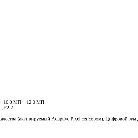
+ 10.0 MП + 12.0 MП
 , F2.2
качества (активируемый Adaptive Pixel сенсором), Цифровой зум 