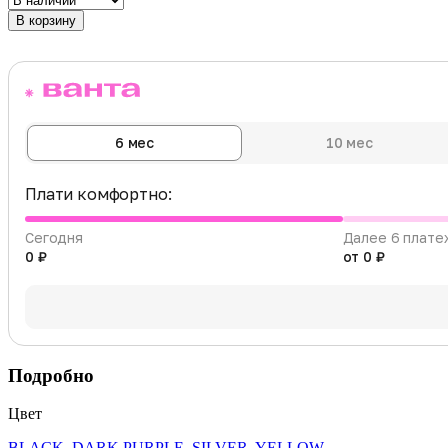
В корзину
6 мес
10 мес
Плати комфортно:
Сегодня
Далее 6 плате
0 ₽
от 0 ₽
Подробно
Цвет
BLACK
,
DARK PURPLE
,
SILVER
,
YELLOW