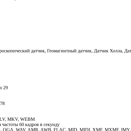
ироскопический датчик, Геомагнитный датчик, Датчик Холла, Да
о 29
 78
 FLV, MKV, WEBM
 частоты 60 кадров в секунду
, OGA, WAV, AMR, AWB, FLAC, MID, MIDI, XMF, MXMF, IMY, 