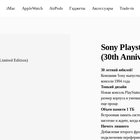
iMac
AppleWatch
AirPods
Гаджеты
Аксессуары
Trade-in
Sony Playst
(30th Anniv
30 летний юбилей!
Компания Sony выпустил
консоли 1994 года.
Тонкий дизайн
Новая консоль PlayStati
размер корпуса и уменьш
еще проще.
Объем памяти 1 ТБ
Встроенная память сист
наготове и ждите, когда
Ничего лишнего
Добавление второго фро
подключении переферии.