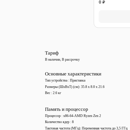
0 ₽
Тариф
В наличии
,
В рассрочку
Основные характеристики
Тип устройства
Приставка
Размеры (ШxВxТ) (см)
35.8 x 8.0 x 21.6
Вес
2.6 кг
Память и процессор
Процессор
x86-64-AMD Ryzen Zen 2
Количество ядер
8
Тактовая частота (МГц)
Переменная частота до 3,5 ГГц