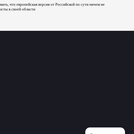
ать, что европейская версия от Российской по сути ничем не
исты в своей области