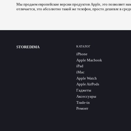
Мы продаем европейские версии продуктов Apple, это позволяет нам
отличается, это абсолютно такой же телефон, просто дешевле в сред
STOREDIMA
КАТАЛОГ
iPhone
Apple Macbook
iPad
iMac
Apple Watch
Apple AirPods
Гаджеты
Аксессуары
Trade-in
Ремонт