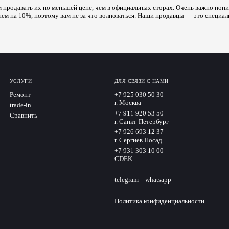
 продавать их по меньшей цене, чем в официальных сторах. Очень важно поним
нем на 10%, поэтому вам не за что волноваться. Наши продавцы — это специал
УСЛУГИ
ДЛЯ СВЯЗИ С НАМИ
Ремонт
+7 925 030 50 30
г. Москва
trade-in
+7 911 920 53 50
Сравнить
г. Санкт-Петербург
+7 926 693 12 37
г. Сергиев Посад
+7 931 303 10 00
CDEK
telegram
whatsapp
Политика конфиденциальности