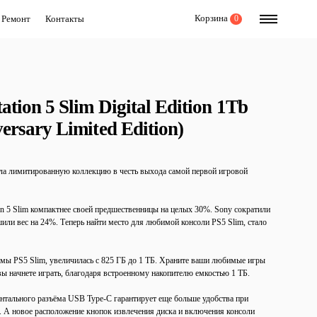
Корзина
Ремонт
Контакты
0
ation 5 Slim Digital Edition 1Tb
ersary Limited Edition)
а лимитированную коллекцию в честь выхода самой первой игровой
on 5 Slim компактнее своей предшественницы на целых 30%. Sony сократили
или вес на 24%. Теперь найти место для любимой консоли PS5 Slim, стало
емы PS5 Slim, увеличилась с 825 ГБ до 1 ТБ. Храните ваши любимые игры
 вы начнете играть, благодаря встроенному накопителю емкостью 1 ТБ.
нтального разъёма USB Type-C гарантирует еще больше удобства при
 А новое расположение кнопок извлечения диска и включения консоли