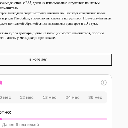
взаимодействии с PS5, делая их использование интуитивно понятным.
 накопитель
стрее, благодаря сверхбыстрому накопителю. Вас ждет совершенно новое
игр для PlayStation, в которых вы сможете погрузиться. Почувствуйте игры
ержке тактильной обратной связи, адаптивных триггеров и 3D-звука.
остью курса доллара, цены на позиции могут измениться, просим
тоимость у менеджера при заказе.
В КОРЗИНУ
0 мес
12 мес
18 мес
24 мес
36 мес
ртно:
Далее 6 платежей