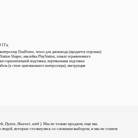
3 ГГц
 контроллер DualSense, чехол для дисковода (продается отдельно)
tation Shapes, наклейка PlayStation, плакат ограниченного
жки горизонтальной подставки, вертикальная подставка
бель (в стиле оригинального контроллера), инструкция
rk, Dyson, Huawei, итд
). Мы не только продаем, еще мы
м людей, которые столкнулись со сложным выбором, и мы не станем