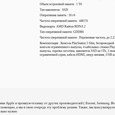
Объем встроенной памяти
1 Тб
Тип накопителя
SSD
Оперативная память
16 гб
Частота оперативной памяти
448 Гб
Видеокарта
AMD Radeon RDNA 2
Тип оперативной памяти
GDDR6
Частота оперативной памяти
Переменная частота, до 2,2
Комплектация
Консоль PlayStation 5 Slim, беспроводной
консоли ограниченного выпуска, 4 кабельных стяжки PlayS
выпуска, скрепка логотипа, накопитель SSD на 1Tb, 2 но
ограниченной серии, кабель HDMI, шнур питания, USB ка
нии Apple и премиум-технику от других производителей (
Xiaomi, Samsung, Bo
а помощью, а мы в свою очередь эту проблему решим. Также, мы консультируе
тельно нужно