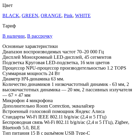
Цвет
BLACK
,
GREEN
,
ORANGE
,
Pink
,
WHITE
Тариф
В наличии
,
В рассрочку
Основные характеристики
Диапазон воспроизводимых частот
70–20 000 Гц
Дисплей
Монохромный LED-дисплей, 45 сегментов
Подсветка
Круговая LED-подсветка, 16 млн цветов
Процессор
NPU-процессор производительностью 1.2 TOPS
Суммарная мощность
24 Вт
Диаметр НЧ-динамика
63 мм.
Количество динамиков
1 низкочастотный динамик - 63 мм, 2
высокочастотных динамика — 20 мм, 2 пассивных излучателя
— 67 × 47 мм
Микрофон
4 микрофона
Дополнительно
Room Correction, эквалайзер
Встроенный голосовой помощник
Яндекс Алиса
Стандарты Wi-Fi
IEEE 802.11 b/g/n/ac (2,4 и 5 ГГц)
Беспроводная связь
Wi-Fi 802.11 b/g/n/ac (2,4 и 5 ГГц), Zigbee,
Bluetooth 5.0, BLE
Тип питания
15 В с разъёмом USB Type-C