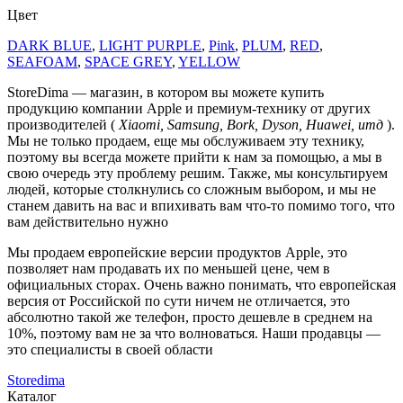
Цвет
DARK BLUE
,
LIGHT PURPLE
,
Pink
,
PLUM
,
RED
,
SEAFOAM
,
SPACE GREY
,
YELLOW
StoreDima — магазин, в котором вы можете купить
продукцию компании Apple и премиум-технику от других
производителей (
Xiaomi, Samsung, Bork, Dyson, Huawei, итд
).
Мы не только продаем, еще мы обслуживаем эту технику,
поэтому вы всегда можете прийти к нам за помощью, а мы в
свою очередь эту проблему решим. Также, мы консультируем
людей, которые столкнулись со сложным выбором, и мы не
станем давить на вас и впихивать вам что-то помимо того, что
вам действительно нужно
Мы продаем европейские версии продуктов Apple, это
позволяет нам продавать их по меньшей цене, чем в
официальных сторах. Очень важно понимать, что европейская
версия от Российской по сути ничем не отличается, это
абсолютно такой же телефон, просто дешевле в среднем на
10%, поэтому вам не за что волноваться. Наши продавцы —
это специалисты в своей области
Storedima
Каталог