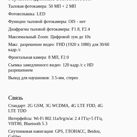
Тыловая фотокамера
50 МП + 2 МП
Фотовспышка
LED
Функции тыловой фотокамеры
OIS - нет
Диафрагма тыловой фотокамеры
F1.8, F2.4
Максимальный Zoom
Цифровой зум до 10х
Макс. разрешение видео
FHD (1920 x 1080) для 30/60
кадр./с
Фронтальная камера
8 МП, F2.0
Съемка замедленного видео
120 кадр./с с HD
разрешением
Выход для наушников
3.5-мм, стерео
Связь
Стандарт
2G GSM, 3G WCDMA, 4G LTE FDD, 4G
LTE TDD
Интерфейсы
Wi-Fi 802.11a/b/g/n/ac 2.4 ГГц+5 ГГц,
VHT80, Bluetooth 5.3
Спутниковая навигация
GPS, ГЛОНАСС, Beidou,
Galileo